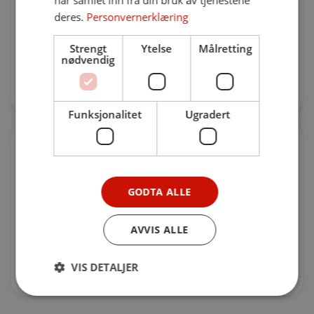
Besøk oss
deres.
Personvernerklæring
Molværsveien 6B
Strengt
Ytelse
Målretting
nødvendig
6030
Langevåg
Funksjonalitet
Ugradert
GODTA ALLE
Kontaktskjema
AVVIS ALLE
Fyll ut skjema
VIS DETALJER