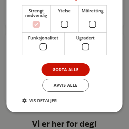
Sjøholtvegen 21
6240
Ørskog
Strengt
Ytelse
Målretting
nødvendig
Funksjonalitet
Ugradert
GODTA ALLE
Kontaktskjema
AVVIS ALLE
Fyll ut skjema
VIS DETALJER
Vi er her for deg!