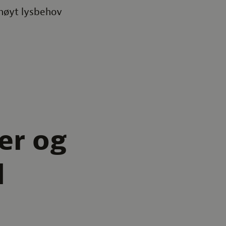
 høyt lysbehov
er og
d