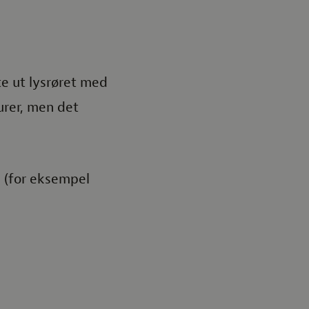
e ut lysrøret med
urer, men det
m (for eksempel