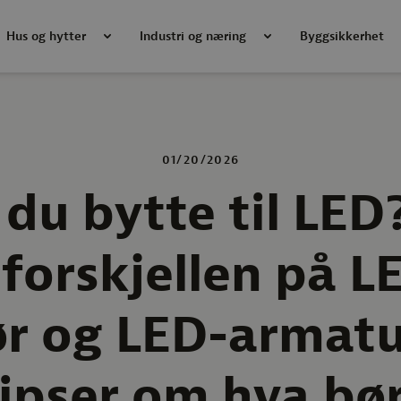
Hus og hytter
Industri og næring
Byggsikkerhet
01/20/2026
 du bytte til LED
 forskjellen på L
ør og LED-armatu
tipser om hva bø