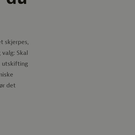
t skjerpes,
 valg: Skal
 utskifting
miske
ør det