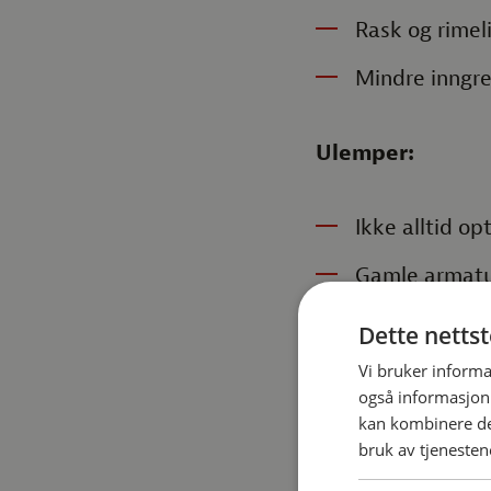
Rask og rimeli
Mindre inngre
Ulemper:
Ikke alltid op
Gamle armatur
Kan være utfo
Dette netts
Vi bruker informa
2. Bytte
også informasjon
kan kombinere de
bruk av tjenesten
Her erstattes hel