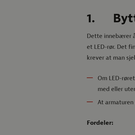
1. Bytte
Dette innebærer 
et LED-rør. Det f
krever at man sje
Om LED-røret 
med eller ute
At armaturen e
Fordeler: