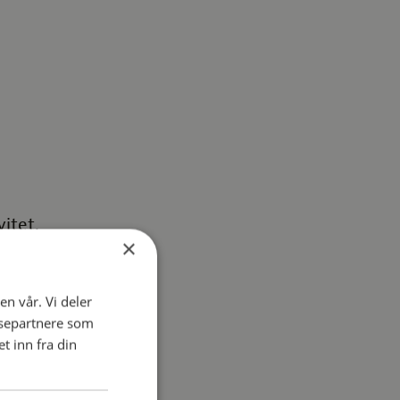
itet.
×
en vår. Vi deler
ysepartnere som
 inn fra din
 er designet for