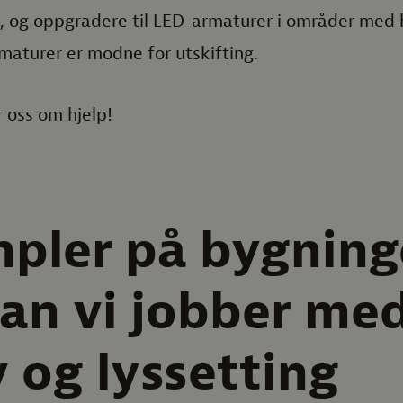
, og oppgradere til LED-armaturer i områder med
rmaturer er modne for utskifting.
r oss om hjelp!
pler på bygning
an vi jobber me
 og lyssetting