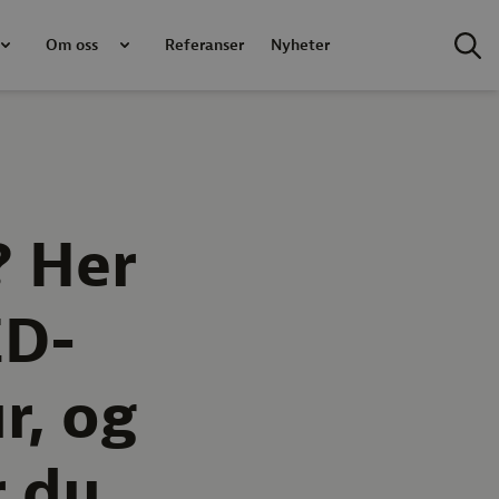
Om oss
Referanser
Nyheter
? Her
ED-
r, og
r du