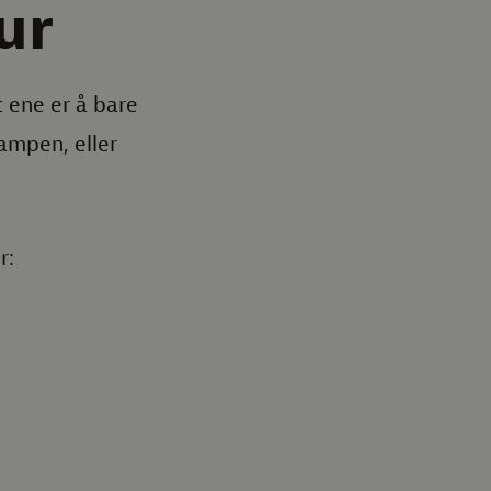
ur
t ene er å bare
lampen, eller
r: