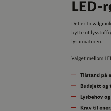
LED-r
Det er to valgmuli
bytte ut lysstoffr
lysarmaturen.
Valget mellom LED
Tilstand på 
Budsjett og 
Lysbehov og
Krav til ene