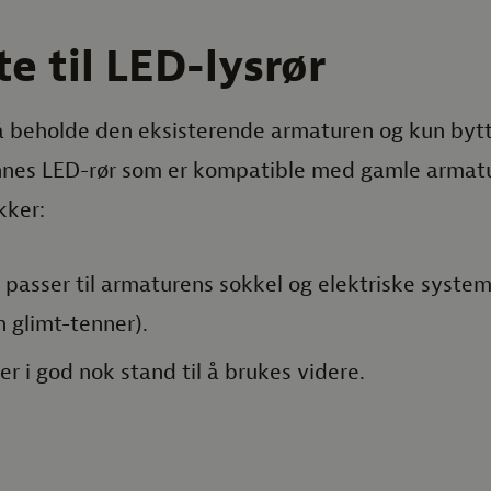
 til LED-lysrør
å beholde den eksisterende armaturen og kun bytt
innes LED-rør som er kompatible med gamle armat
kker:
passer til armaturens sokkel og elektriske syste
n glimt-tenner).
r i god nok stand til å brukes videre.