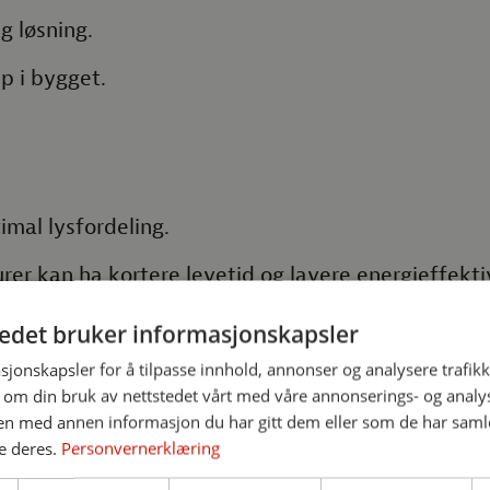
g løsning.
p i bygget.
timal lysfordeling.
er kan ha kortere levetid og lavere energieffektiv
rdrende å sikre samsvar med nye sikkerhetskrav.
tedet bruker informasjonskapsler
sjonskapsler for å tilpasse innhold, annonser og analysere trafikk
 til LED-armatur
 om din bruk av nettstedet vårt med våre annonserings- og anal
n med annen informasjon du har gitt dem eller som de har samlet
e deres.
Personvernerklæring
e armaturen med en ny, moderne LED-løsning. Disse