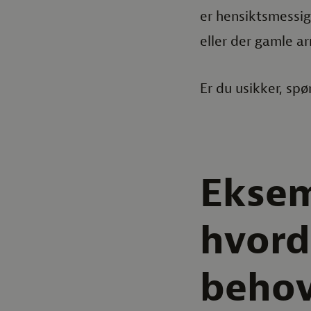
er hensiktsmessig
eller der gamle a
Er du usikker, spø
Eksem
hvord
behov