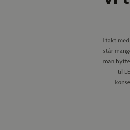
I takt med
står mange
man bytte 
til 
konse