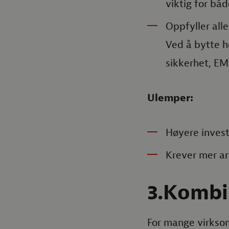
viktig for båd
Oppfyller all
Ved å bytte he
sikkerhet, EM
Ulemper:
Høyere invest
Krever mer ar
3.Kombi
For mange virksom