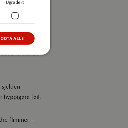
Ugradert
GODTA ALLE
vt strømforbruk.
 sjelden
 hyppigere feil.
ndre flimmer –