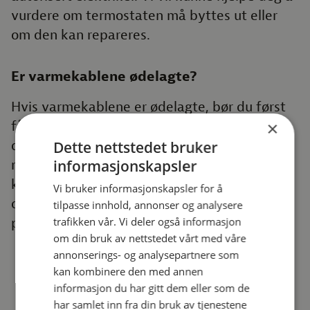
vurdere om termostaten må byttes ut eller
om den kan repareres.
Er varmekablene ødelagte?
Hvis varmekablene er ødelagte, bør du først
×
få en profesjonell vurdering for å finne ut om
det er mulig å reparere kablene eller om du
Dette nettstedet bruker
informasjonskapsler
må bytte hele systemet. Det kan være en
kostbar prosess, men det er viktig å sikre at
Vi bruker informasjonskapsler for å
det gjøres riktig for å unngå ytterligere
tilpasse innhold, annonser og analysere
trafikken vår. Vi deler også informasjon
problemer i fremtiden.
om din bruk av nettstedet vårt med våre
annonserings- og analysepartnere som
kan kombinere den med annen
informasjon du har gitt dem eller som de
Problemer med
har samlet inn fra din bruk av tjenestene