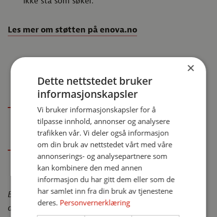
ikke stå som søker.
Les mer om støtten på enova.no
×
Dette nettstedet bruker
Hvilke kostnader kan støttes?
informasjonskapsler
Støtten fra Enova kan dekke inntil 30%, og
Vi bruker informasjonskapsler for å
tilpasse innhold, annonser og analysere
maksimalt 10 000 000 kr, av prosjektets
trafikken vår. Vi deler også informasjon
kostnader.
om din bruk av nettstedet vårt med våre
Søknader prioriteres basert på søkt støttebeløp
annonserings- og analysepartnere som
og mål for energiforbedring.
kan kombinere den med annen
informasjon du har gitt dem eller som de
har samlet inn fra din bruk av tjenestene
Beskrivelse av hvilke kostnader Enova støtter, finnes i
deres.
Personvernerklæring
dokumentet «virkemiddel investeringsstøtte» på