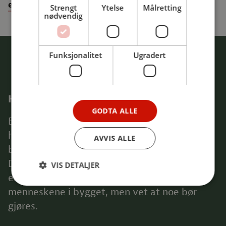
enova.no.
Strengt
Ytelse
Målretting
nødvendig
Funksjonalitet
Ugradert
Har du energityver i bygget ditt?
GODTA ALLE
Er du bygningseier og klar over at det er et
høyt energibruk i den daglige driften i
AVVIS ALLE
bygget?
Du ønsker antakelig ikke at nedskjæringer i
VIS DETALJER
energibruken skal minske komforten for
menneskene i bygget, men vet at noe bør
gjøres.